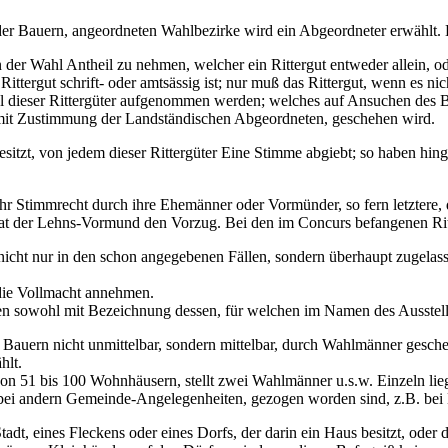
 der Bauern, angeordneten Wahlbezirke wird ein Abgeordneter erwählt
an der Wahl Antheil zu nehmen, welcher ein Rittergut entweder allein, o
ittergut schrift- oder amtsässig ist; nur muß das Rittergut, wenn es ni
hl dieser Rittergüter aufgenommen werden; welches auf Ansuchen des B
 mit Zustimmung der Landständischen Abgeordneten, geschehen wird.
besitzt, von jedem dieser Rittergüter Eine Stimme abgiebt; so haben h
hr Stimmrecht durch ihre Ehemänner oder Vormünder, so fern letztere, 
t der Lehns-Vormund den Vorzug. Bei den im Concurs befangenen Ritt
icht nur in den schon angegebenen Fällen, sondern überhaupt zugelassen
 die Vollmacht annehmen.
en sowohl mit Bezeichnung dessen, für welchen im Namen des Ausstelle
uern nicht unmittelbar, sondern mittelbar, durch Wahlmänner geschehen
hlt.
 von 51 bis 100 Wohnhäusern, stellt zwei Wahlmänner u.s.w. Einzeln li
 bei andern Gemeinde-Angelegenheiten, gezogen worden sind, z.B. be
dt, eines Fleckens oder eines Dorfs, der darin ein Haus besitzt, oder 