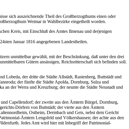
tnisse sich auszeichnende Theil des Großherzogthums einen oder
Großherzogthum Weimar in Wahlbezirke eingetheilt worden.
ischen Kreis, mit Einschluß des Amtes Ilmenau und derjenigen
 24sten Januar 1816 angegebenen Landestheilen.
tzern unmittelbar gewählt, mit der Beschränkung, daß unter den drei
mittelbaren Gütern ansässigen, Reichsritterschaft sich befinden soll.
d Lobeda, der dritte die Städte Allstädt, Rastenberg, Buttstädt und
annroda; der fünfte die Städte Apolda, Dornburg, Sulza und
erka an der Werra und Kreuzburg; der neunte die Städte Neustadt und
r und Capellendorf; der zweite aus den Ämtern Bürgel, Dornburg,
gerichts-Dörfern von Buttstädt; der vierte aus den Ämtern
Kaltennordheim, Ostheim, Dermbach und Geis, nebst dem Gericht
 Patrimonial-Ämtern Lengsfeld und Völkershausen; der achte aus den
nfurth. Jedes Amt wird hier mit Inbegriff der Patrimonial-