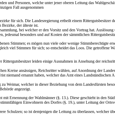
en und Personen, welche unter jener oberen Leitung das Wahlgeschäf
 einzigen Fall ausgenommen
ezirke für sich. Die Landesregierung ertheilt einem Rittergutsbesitze
Bezirke, der älteste ist.
ersammlung, bei welcher er den Vorsitz und den Vortrag hat. Auslösung
en, jedesmal besonders und auf Kosten der sämmtlichen Rittergutsbesit
enen Stimmen; es mögen nun viele oder wenige Stimmberechtigte ersch
ich viel Stimmen für sich; so entscheidet das Loos. Die getroffene W
Rittergutsbesitzer leiden einige Ausnahmen in Ansehung der reichsrit
hen Kreise ansässigen, Reichsritter wählen, auf Anordnung der Landes
r Frist niemand ernannt haben, welcher das Amt eines Landständischen 
zu Weimar, welcher in dieser Beziehung von dem Landesfürsten besond
Behörde angezeigt.
t mit Ernennung der Wahlmänner (§. 13.). Diese geschieht in den Stä
en stimmfähigen Einwohnern des Dorfes (§. 19.), unter Leitung der Ort
rere Schulzen; so ist demjenigen die Leitung zu überlassen, welcher ü