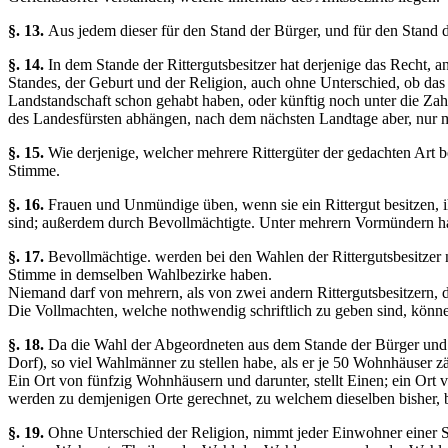
§. 13.
Aus jedem dieser für den Stand der Bürger, und für den Stand
§. 14.
In dem Stande der Rittergutsbesitzer hat derjenige das Recht, 
Standes, der Geburt und der Religion, auch ohne Unterschied, ob das R
Landstandschaft schon gehabt haben, oder künftig noch unter die Za
des Landesfürsten abhängen, nach dem nächsten Landtage aber, nur
§. 15.
Wie derjenige, welcher mehrere Rittergüter der gedachten Art 
Stimme.
§. 16.
Frauen und Unmündige üben, wenn sie ein Rittergut besitzen, i
sind; außerdem durch Bevollmächtigte. Unter mehrern Vormündern ha
§. 17.
Bevollmächtige. werden bei den Wahlen der Rittergutsbesitzer n
Stimme in demselben Wahlbezirke haben.
Niemand darf von mehrern, als von zwei andern Rittergutsbesitzern,
Die Vollmachten, welche nothwendig schriftlich zu geben sind, könn
§. 18.
Da die Wahl der Abgeordneten aus dem Stande der Bürger und Ba
Dorf), so viel Wahlmänner zu stellen habe, als er je 50 Wohnhäuser zä
Ein Ort von fünfzig Wohnhäusern und darunter, stellt Einen; ein Ort
werden zu demjenigen Orte gerechnet, zu welchem dieselben bisher,
§. 19.
Ohne Unterschied der Religion, nimmt jeder Einwohner einer Sta