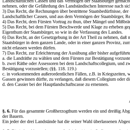
Landschaftlichen Cassen und das Vermögen der Staatsbürger gemacht
nehmen, oder die Gefährdung des Landständischen Interesse nach sic
3) Das Recht, die Rechnungen über bestrittene Staatsbedürfnisse, d
Landschaftlicher Cassen, und aus dem Vermögen der Staatsbürger, Re
4) Das Recht, dem Fürsten Vortrag zu thun, über Mängel und Mißbräu
5) Das Recht, bei dem Fürsten Beschwerde und Klage zu erheben gegen
Eigenthum der Staatsbürger, so wie in die Verfassung des Landes.
6) Das Recht, an der Gesetzgebung in der Art Theil zu nehmen, daß n
Staatsbürger in dem ganzen Lande, oder in einer ganzen Provinz, zu
nicht erlassen werden dürfen.
7) Das Recht, zur Erleichterung der Ausübung aller bisher aufgeführt
a. die Landräthe zu wählen und dem Fürsten zur Bestätigung vorzuste
b. zwei Räthe oder Assessoren bei dem Landschaftscollegium, und zwa
Bestätigung vorzustellen; (§§. 118. 119.)
c. in vorkommenden außerordentlichen Fällen, z.B. in Kriegszeiten,
Gassen gewinnen dürfte, zu verlangen, daß diesem Collegium oder die
d. den Cassier bei der Hauptlandschaftscasse zu ernennen.
§. 6.
Für das gesammte Großherzogthum werden ein und dreißig Abgeor
der Bauern.
Ein jeder der drei Landstände hat die seiner Wahl überlassenen Abgeo