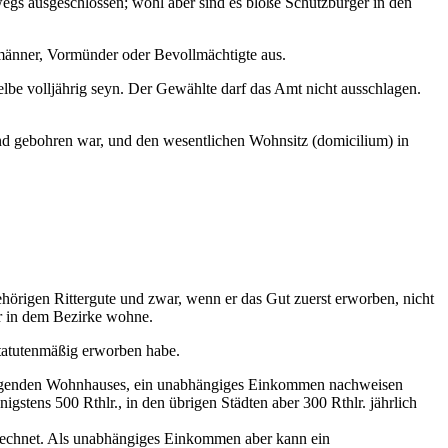
gs ausgeschlossen; wohl aber sind es bloße Schutzbürger in den
männer, Vormünder oder Bevollmächtigte aus.
be volljährig seyn. Der Gewählte darf das Amt nicht ausschlagen.
nd gebohren war, und den wesentlichen Wohnsitz (domicilium) in
hörigen Rittergute und zwar, wenn er das Gut zuerst erworben, nicht
er in dem Bezirke wohne.
statutenmäßig erworben habe.
t liegenden Wohnhauses, ein unabhängiges Einkommen nachweisen
ens 500 Rthlr., in den übrigen Städten aber 300 Rthlr. jährlich
gerechnet. Als unabhängiges Einkommen aber kann ein