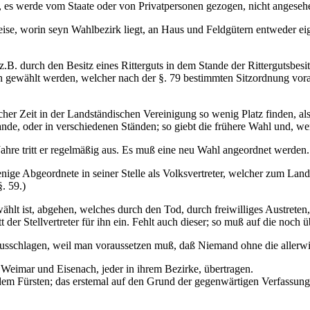
, es werde vom Staate oder von Privatpersonen gezogen, nicht angeseh
se, worin seyn Wahlbezirk liegt, an Haus und Feldgütern entweder eig
.B. durch den Besitz eines Ritterguts in dem Stande der Rittergutsbesi
n gewählt werden, welcher nach der §. 79 bestimmten Sitzordnung vora
cher Zeit in der Landständischen Vereinigung so wenig Platz finden, al
, oder in verschiedenen Ständen; so giebt die frühere Wahl und, wenn
ahre tritt er regelmäßig aus. Es muß eine neu Wahl angeordnet werden.
jenige Abgeordnete in seiner Stelle als Volksvertreter, welcher zum Lan
. 59.)
ählt ist, abgehen, welches durch den Tod, durch freiwilliges Austreten
tt der Stellvertreter für ihn ein. Fehlt auch dieser; so muß auf die noc
usschlagen, weil man voraussetzen muß, daß Niemand ohne die allerwi
 Weimar und Eisenach, jeder in ihrem Bezirke, übertragen.
em Fürsten; das erstemal auf den Grund der gegenwärtigen Verfassungsu