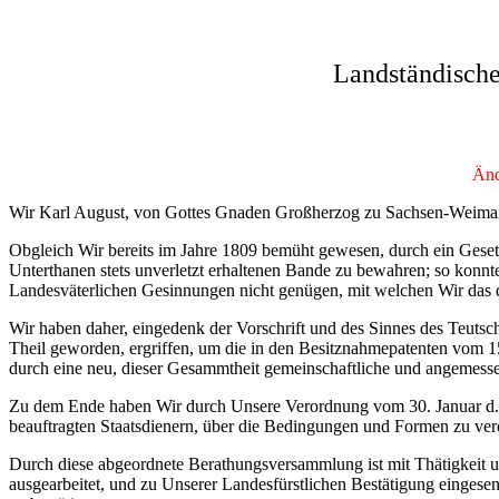
Landständisch
Änd
Wir Karl August, von Gottes Gnaden Großherzog zu Sachsen-Weimar-
Obgleich Wir bereits im Jahre 1809 bemüht gewesen, durch ein Geset
Unterthanen stets unverletzt erhaltenen Bande zu bewahren; so konn
Landesväterlichen Gesinnungen nicht genügen, mit welchen Wir das 
Wir haben daher, eingedenk der Vorschrift und des Sinnes des Teuts
Theil geworden, ergriffen, um die in den Besitznahmepatenten vom 1
durch eine neu, dieser Gesammtheit gemeinschaftliche und angemess
Zu dem Ende haben Wir durch Unsere Verordnung vom 30. Januar d.J.
beauftragten Staatsdienern, über die Bedingungen und Formen zu ver
Durch diese abgeordnete Berathungsversammlung ist mit Thätigkeit 
ausgearbeitet, und zu Unserer Landesfürstlichen Bestätigung einges