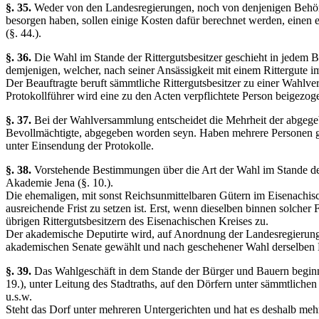
§. 35.
Weder von den Landesregierungen, noch von denjenigen Behörd
besorgen haben, sollen einige Kosten dafür berechnet werden, einen
(§. 44.).
§. 36.
Die Wahl im Stande der Rittergutsbesitzer geschieht in jedem B
demjenigen, welcher, nach seiner Ansässigkeit mit einem Rittergute im 
Der Beauftragte beruft sämmtliche Rittergutsbesitzer zu einer Wahlv
Protokollführer wird eine zu den Acten verpflichtete Person beigezog
§. 37.
Bei der Wahlversammlung entscheidet die Mehrheit der abgegeb
Bevollmächtigte, abgegeben worden seyn. Haben mehrere Personen gle
unter Einsendung der Protokolle.
§. 38.
Vorstehende Bestimmungen über die Art der Wahl im Stande der 
Akademie Jena (§. 10.).
Die ehemaligen, mit sonst Reichsunmittelbaren Gütern im Eisenachisc
ausreichende Frist zu setzen ist. Erst, wenn dieselben binnen solche
übrigen Rittergutsbesitzern des Eisenachischen Kreises zu.
Der akademische Deputirte wird, auf Anordnung der Landesregierung 
akademischen Senate gewählt und nach geschehener Wahl derselben 
§. 39.
Das Wahlgeschäft in dem Stande der Bürger und Bauern beginn
19.), unter Leitung des Stadtraths, auf den Dörfern unter sämmtlich
u.s.w.
Steht das Dorf unter mehreren Untergerichten und hat es deshalb meh