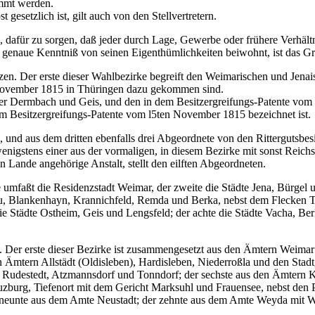
immt werden.
esetzlich ist, gilt auch von den Stellvertretern.
h, dafür zu sorgen, daß jeder durch Lage, Gewerbe oder frühere Verhäl
m genaue Kenntniß von seinen Eigenthümlichkeiten beiwohnt, ist das 
inzen. Der erste dieser Wahlbezirke begreift den Weimarischen und Jena
 November 1815 in Thüringen dazu gekommen sind.
ter Dermbach und Geis, und den in dem Besitzergreifungs-Patente vom
dem Besitzergreifungs-Patente vom l5ten November 1815 bezeichnet ist.
 und aus dem dritten ebenfalls drei Abgeordnete von den Rittergutsbesi
nigstens einer aus der vormaligen, in diesem Bezirke mit sonst Reichsun
n Lande angehörige Anstalt, stellt den eilften Abgeordneten.
umfaßt die Residenzstadt Weimar, der zweite die Städte Jena, Bürgel un
nau, Blankenhayn, Krannichfeld, Remda und Berka, nebst dem Flecken T
die Städte Ostheim, Geis und Lengsfeld; der achte die Städte Vacha, B
. Der erste dieser Bezirke ist zusammengesetzt aus den Ämtern Weima
en Ämtern Allstädt (Oldisleben), Hardisleben, Niederroßla und den Stadt
 Rudestedt, Atzmannsdorf und Tonndorf; der sechste aus den Ämtern 
euzburg, Tiefenort mit dem Gericht Marksuhl und Frauensee, nebst den
eunte aus dem Amte Neustadt; der zehnte aus dem Amte Weyda mit Wilde