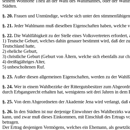
seinem Wohnorte Theil an der Wahl des Wahlmannes, oder der Wahlmän
Städten.
§. 20.
Frauen und Unmündige, welche sich unter den stimmenfähigen 
§. 21.
Jeder Wahlmann muß dieselben Eigenschaften haben, welche von
§. 22.
Die Wahlfähigkeit zu der Stelle eines Volksvertreters erfordert
1) Teutsche Geburt, welches dahin genauer bestimmt wird, daß der z
Teutschland hatte,
2) eheliche Geburt,
3) christliche Geburt (Geburt von Ältern, welche sich ebenfalls zur ch
4) dreißigjähriges Alter,
5) unbescholtenen Ruf.
§. 23.
Außer diesen allgemeinen Eigenschaften, werden zu der Wahlfä
§. 24.
Wer in einem Wahlbezirke der Rittergutsbesitzer zum Abgeordn
durch Erbgangsrecht erhalten hat, wenigstens seit drei Jahren in dem
§. 25.
Von dem Abgeordneten der Akademie Jena wird verlangt, daß er
§. 26.
In den Städten ist nur derjenige Einwohner des Wahlbezirks w
kann, und zwar muß dieses Einkommen, mit Einschluß des Ertrags von
betragen.
Der Ertrag desjenigen Vermögens, welches ein Ehemann, als gesetzli