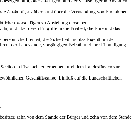
andeseigenthum, oder das Eigenthum der Staatsbürger in Anspruch
tände Auskunft, als überhaupt über die Verwendung von Einnahmen
tlichen Vorschlägen zu Abstellung derselben.
r, und über deren Eingriffe in die Freiheit, die Ehre und das
 persönliche Freiheit, die Sicherheit und das Eigenthum der
hren, der Landstände, vorgängigen Beirath und ihre Einwilligung
e Section in Eisenach, zu ernennen, und dem Landesfürsten zur
gewöhnlichen Geschäftsgange, Einfluß auf die Landschaftlichen
.
tsbesitzer, zehn von dem Stande der Bürger und zehn von dem Stande