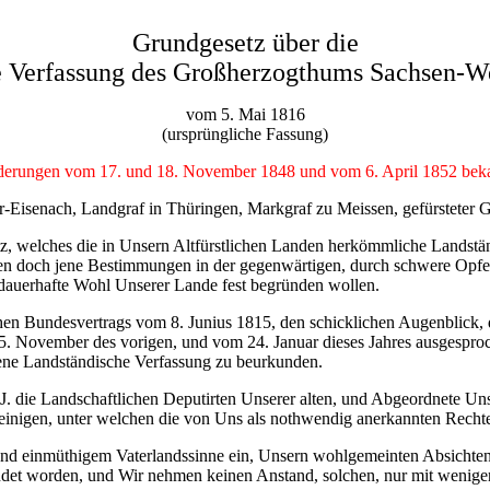
Grundgesetz über die
e Verfassung des Großherzogthums Sachsen-W
vom 5. Mai 1816
(ursprüngliche Fassung)
erungen vom 17. und 18. November 1848 und vom 6. April 1852 bek
Eisenach, Landgraf in Thüringen, Markgraf zu Meissen, gefürsteter 
z, welches die in Unsern Altfürstlichen Landen herkömmliche Landstä
ten doch jene Bestimmungen in der gegenwärtigen, durch schwere Opfer
dauerhafte Wohl Unserer Lande fest begründen wollen.
chen Bundesvertrags vom 8. Junius 1815, den schicklichen Augenblick
5. November des vorigen, und vom 24. Januar dieses Jahres ausgespro
ene Landständische Verfassung zu beurkunden.
 die Landschaftlichen Deputirten Unserer alten, und Abgeordnete Uns
einigen, unter welchen die von Uns als nothwendig anerkannten Recht
und einmüthigem Vaterlandssinne ein, Unsern wohlgemeinten Absichte
endet worden, und Wir nehmen keinen Anstand, solchen, nur mit wenig