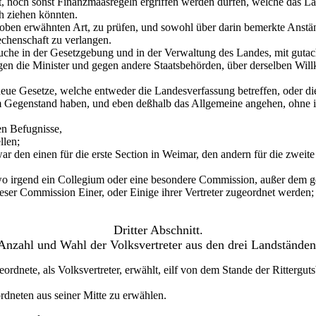
, noch sonst Finanzmaasregeln ergriffen werden dürfen, welche das L
h ziehen könnten.
er oben erwähnten Art, zu prüfen, und sowohl über darin bemerkte Ans
chenschaft zu verlangen.
che in der Gesetzgebung und in der Verwaltung des Landes, mit gutach
 die Minister und gegen andere Staatsbehörden, über derselben Willküh
eue Gesetze, welche entweder die Landesverfassung betreffen, oder die
m Gegenstand haben, und eben deßhalb das Allgemeine angehen, ohne i
en Befugnisse,
llen;
r den einen für die erste Section in Weimar, den andern für die zweit
 wo irgend ein Collegium oder eine besondere Commission, außer dem 
ser Commission Einer, oder Einige ihrer Vertreter zugeordnet werden;
Dritter Abschnitt.
Anzahl und Wahl der Volksvertreter aus den drei Landständen
dnete, als Volksvertreter, erwählt, eilf von dem Stande der Rittergu
rdneten aus seiner Mitte zu erwählen.