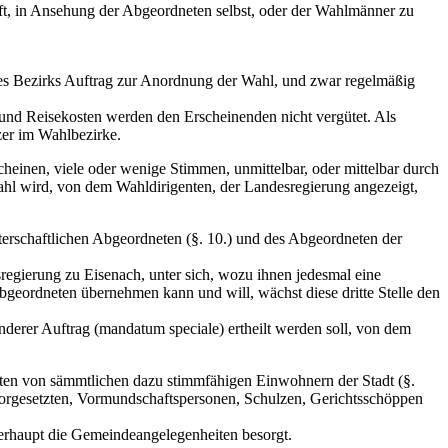
t, in Ansehung der Abgeordneten selbst, oder der Wahlmänner zu
r des Bezirks Auftrag zur Anordnung der Wahl, und zwar regelmäßig
 und Reisekosten werden den Erscheinenden nicht vergütet. Als
zer im Wahlbezirke.
einen, viele oder wenige Stimmen, unmittelbar, oder mittelbar durch
ahl wird, von dem Wahldirigenten, der Landesregierung angezeigt,
terschaftlichen Abgeordneten (§. 10.) und des Abgeordneten der
regierung zu Eisenach, unter sich, wozu ihnen jedesmal eine
Abgeordneten übernehmen kann und will, wächst diese dritte Stelle den
erer Auftrag (mandatum speciale) ertheilt werden soll, von dem
dten von sämmtlichen dazu stimmfähigen Einwohnern der Stadt (§.
svorgesetzten, Vormundschaftspersonen, Schulzen, Gerichtsschöppen
berhaupt die Gemeindeangelegenheiten besorgt.