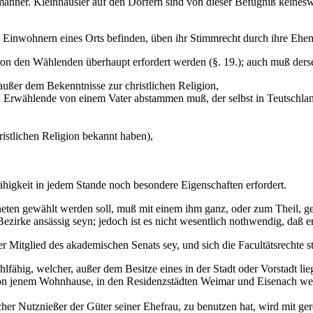
ner. Kleinhäusler auf den Dörfern sind von dieser Befugniß keineswe
Einwohnern eines Orts befinden, üben ihr Stimmrecht durch ihre Ehe
 den Wählenden überhaupt erfordert werden (§. 19.); auch muß dersel
, außer dem Bekenntnisse zur christlichen Religion,
u Erwählende von einem Vater abstammen muß, der selbst in Teutschla
ristlichen Religion bekannt haben),
higkeit in jedem Stande noch besondere Eigenschaften erfordert.
eten gewählt werden soll, muß mit einem ihm ganz, oder zum Theil, ge
 Bezirke ansässig seyn; jedoch ist es nicht wesentlich nothwendig, daß 
 Mitglied des akademischen Senats sey, und sich die Facultätsrechte 
ahlfähig, welcher, außer dem Besitze eines in der Stadt oder Vorstad
 jenem Wohnhause, in den Residenzstädten Weimar und Eisenach wenigst
cher Nutznießer der Güter seiner Ehefrau, zu benutzen hat, wird mit 