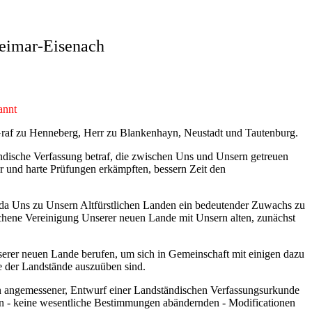
eimar-Eisenach
annt
Graf zu Henneberg, Herr zu Blankenhayn, Neustadt und Tautenburg.
ndische Verfassung betraf, die zwischen Uns und Unsern getreuen
 und harte Prüfungen erkämpften, bessern Zeit den
, da Uns zu Unsern Altfürstlichen Landen ein bedeutender Zuwachs zu
chene Vereinigung Unserer neuen Lande mit Unsern alten, zunächst
erer neuen Lande berufen, um sich in Gemeinschaft mit einigen dazu
e der Landstände auszuüben sind.
n angemessener, Entwurf einer Landständischen Verfassungsurkunde
en - keine wesentliche Bestimmungen abändernden - Modificationen