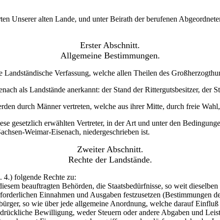
en Unserer alten Lande, und unter Beirath der berufenen Abgeordnete
Erster Abschnitt.
Allgemeine Bestimmungen.
Landständische Verfassung, welche allen Theilen des Großherzogthums
ch als Landstände anerkannt: der Stand der Rittergutsbesitzer, der S
erden durch Männer vertreten, welche aus ihrer Mitte, durch freie Wah
 gesetzlich erwählten Vertreter, in der Art und unter den Bedingunge
achsen-Weimar-Eisenach, niedergeschrieben ist.
Zweiter Abschnitt.
Rechte der Landstände.
 4.) folgende Rechte zu:
diesem beauftragten Behörden, die Staatsbedürfnisse, so weit dieselb
 erforderlichen Einnahmen und Ausgaben festzusetzen (Bestimmungen der
sbürger, so wie über jede allgemeine Anordnung, welche darauf Einflu
ausdrückliche Bewilligung, weder Steuern oder andere Abgaben und Lei