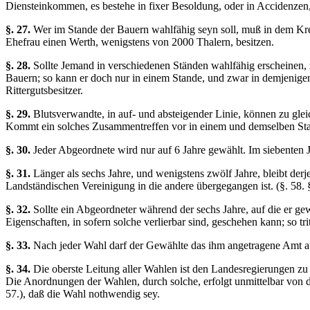
Diensteinkommen, es bestehe in fixer Besoldung, oder in Accidenzen
§. 27.
Wer im Stande der Bauern wahlfähig seyn soll, muß in dem Krei
Ehefrau einen Werth, wenigstens von 2000 Thalern, besitzen.
§. 28.
Sollte Jemand in verschiedenen Ständen wahlfähig erscheinen, z
Bauern; so kann er doch nur in einem Stande, und zwar in demjenige
Rittergutsbesitzer.
§. 29.
Blutsverwandte, in auf- und absteigender Linie, können zu glei
Kommt ein solches Zusammentreffen vor in einem und demselben Stande
§. 30.
Jeder Abgeordnete wird nur auf 6 Jahre gewählt. Im siebenten J
§. 31.
Länger als sechs Jahre, und wenigstens zwölf Jahre, bleibt der
Landständischen Vereinigung in die andere übergegangen ist. (§. 58. §
§. 32.
Sollte ein Abgeordneter während der sechs Jahre, auf die er gew
Eigenschaften, in sofern solche verlierbar sind, geschehen kann; so tri
§. 33.
Nach jeder Wahl darf der Gewählte das ihm angetragene Amt a
§. 34.
Die oberste Leitung aller Wahlen ist den Landesregierungen zu
Die Anordnungen der Wahlen, durch solche, erfolgt unmittelbar von d
57.), daß die Wahl nothwendig sey.