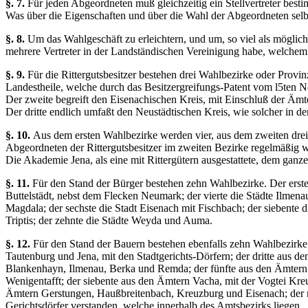
§. 7.
Für jeden Abgeordneten muß gleichzeitig ein Stellvertreter best
Was über die Eigenschaften und über die Wahl der Abgeordneten selbst g
§. 8.
Um das Wahlgeschäft zu erleichtern, und um, so viel als möglic
mehrere Vertreter in der Landständischen Vereinigung habe, welche
§. 9.
Für die Rittergutsbesitzer bestehen drei Wahlbezirke oder Prov
Landestheile, welche durch das Besitzergreifungs-Patent vom l5ten
Der zweite begreift den Eisenachischen Kreis, mit Einschluß der Äm
Der dritte endlich umfaßt den Neustädtischen Kreis, wie solcher in 
§. 10.
Aus dem ersten Wahlbezirke werden vier, aus dem zweiten drei,
Abgeordneten der Rittergutsbesitzer im zweiten Bezirke regelmäßig we
Die Akademie Jena, als eine mit Rittergütern ausgestattete, dem ganze
§. 11.
Für den Stand der Bürger bestehen zehn Wahlbezirke. Der erste 
Buttelstädt, nebst dem Flecken Neumark; der vierte die Städte Ilme
Magdala; der sechste die Stadt Eisenach mit Fischbach; der siebente 
Triptis; der zehnte die Städte Weyda und Auma.
§. 12.
Für den Stand der Bauern bestehen ebenfalls zehn Wahlbezirke
Tautenburg und Jena, mit den Stadtgerichts-Dörfern; der dritte aus d
Blankenhayn, Ilmenau, Berka und Remda; der fünfte aus den Ämtern
Wenigentafft; der siebente aus den Ämtern Vacha, mit der Vogtei Kr
Ämtern Gerstungen, Haußbreitenbach, Kreuzburg und Eisenach; der n
Gerichtsdörfer verstanden, welche innerhalb des Amtsbezirks liegen.