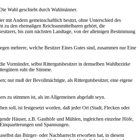
. Die Wahl geschieht durch Wahlmänner.
der mit Andern gemeinschaftlich besitzt, ohne Unterschied des
cht zu den ehemaligen Reichsunmittelbaren gehört, die
esitzers, bis zum nächsten Landtage, von der alleinigen Bestimmung
ingegen mehrere, welche Besitzer Eines Gutes sind, zusammen nur Eine
die Vormünder, selbst Rittergutsbesitzer in demselben Wahlbezirke
ergütern ruht die Stimme.
; nur muß der Bevollmächtigte, als Rittergutsbesitzer, eine eigene
rs zu stimmen ist, als im Allgemeinen abgefaßt seyn.
 soll, ist festgesetzt worden, daß jeder Ort (Stadt, Flecken oder
egende Häuser, z.B. Gasthöfe und Mühlen, ingleichen einzelne Höfe,
i Einquartierungen und Spannungen.
daselbst das Bürger- oder Nachbarrecht erworben hat, in diesem