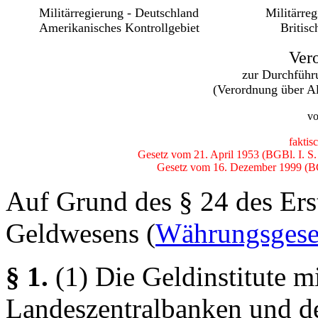
Militärregierung - Deutschland
Militärre
Amerikanisches Kontrollgebiet
Britisc
Ver
zur Durchführ
(Verordnung über Al
vo
faktis
Gesetz vom 21. April 1953 (BGBl. I. S.
Gesetz vom 16. Dezember 1999 (BG
Auf Grund des § 24 des Ers
Geldwesens (
Währungsgese
§ 1.
(1) Die Geldinstitute 
Landeszentralbanken und d