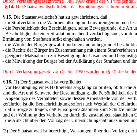
Durch Verfassungsgesetz vom 5. Juli 1990 erhielt der § 14 folgende 
"
§ 14.
Die Staatsanwaltschaft leitet das Ermittlungsverfahren in Str
§ 15.
Die Staatsanwaltschaft hat zu gewährleisten, daß
- im Strafverfahren die Wahrheit allseitig und unvoreingenommen festg
- die Persönlichkeit des Beschuldigten, seine Beweggründe, die Art u
- Beschuldigte, die einer Straftat hinreichend verdächtig sind, vor de
Ermittlung von Straftaten strikt eingehalten werden,
- die Würde der Bürger gewahrt und niemand unbegründet beschuldig
- die Rechte der Bürger im Zusammenhang mit einem Strafverfahren nu
- geeignete Maßnahmen zur Beseitigung der Ursachen und begünstige
- die Mitwirkung der Bürger bei der Aufklärung der Straftaten und i
Durch Verfassungsgesetz vom 5. Juli 1990 wurden im § 15 die beiden 
§ 16.
(1) Der Staatsanwalt ist verpflichtet,
- vor Beantragung eines Haftbefehls sorgfältig zu prüfen, ob für di
sind die Art und Schwere der Beschuldigung, die Persönlichkeit des B
- Angehörige des Verhafteten sowie dessen Arbeitsstelle von der Ve
gefährdet, ist die Benachrichtigung sofort nach Wegfall der Gefähr
- dafür Sorge zu tragen, daß Fürsorgemaßnahmen zum Schutze minderj
und der Wohnung des Verhafteten durch die zuständigen staatlichen O
- die Aufsicht über den Vollzug der Untersuchungshaft auszuüben und
(2) Der Staatsanwalt ist berechtigt, Weisungen: über den Vollzug der 