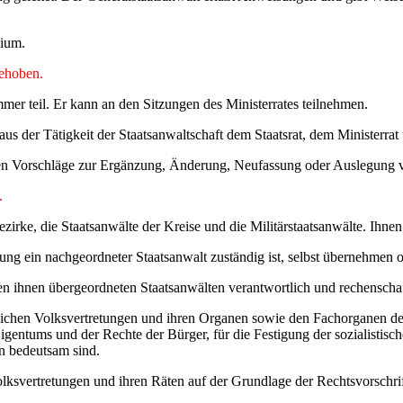
gium.
gehoben.
er teil. Er kann an den Sitzungen des Ministerrates teilnehmen.
us der Tätigkeit der Staatsanwaltschaft dem Staatsrat, dem Ministerrat
anen Vorschläge zur Ergänzung, Änderung, Neufassung oder Auslegung v
.
irke, die Staatsanwälte der Kreise und die Militärstaatsanwälte. Ihnen 
ung ein nachgeordneter Staatsanwalt zuständig ist, selbst übernehmen o
en ihnen übergeordneten Staatsanwälten verantwortlich und rechenschaft
tlichen Volksvertretungen und ihren Organen sowie den Fachorganen der 
 Eigentums und der Rechte der Bürger, für die Festigung der sozialistis
en bedeutsam sind.
 Volksvertretungen und ihren Räten auf der Grundlage der Rechtsvorsch