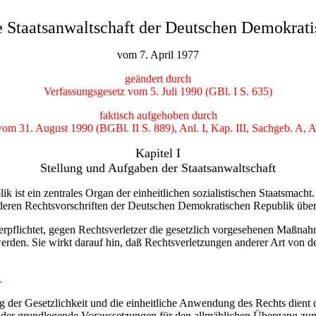
e Staatsanwaltschaft der Deutschen Demokrat
vom 7. April 1977
geändert durch
Verfassungsgesetz vom 5. Juli 1990 (GBl. I S. 635)
faktisch aufgehoben durch
om 31. August 1990 (BGBl. II S. 889), Anl. I, Kap. III, Sachgeb. A, Ab
Kapitel I
Stellung und Aufgaben der Staatsanwaltschaft
 ist ein zentrales Organ der einheitlichen sozialistischen Staatsmacht.
eren Rechtsvorschriften der Deutschen Demokratischen Republik über di
 verpflichtet, gegen Rechtsverletzer die gesetzlich vorgesehenen Maßna
den. Sie wirkt darauf hin, daß Rechtsverletzungen anderer Art von d
.
tung der Gesetzlichkeit und die einheitliche Anwendung des Rechts dient
 mit der grundlegende Voraussetzungen für den allmählichen Übergang 