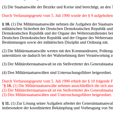
(3) Die Staatsanwälte der Bezirke und Kreise sind berechtigt, an de
Durch Verfassungsgesetz vom 5. Juli 1990 wurde der § 9 aufgehoben
§ 10.
(1) Die Militärstaatsanwälte nehmen die Aufgaben der Staatsanw
militärischen Sicherheit der Deutschen Demokratischen Republik und
Demokratischen Republik und der Organe des Wehrersatzdienstes bei
Deutschen Demokratischen Republik und der Organe des Wehrersatzdie
Bestimmungen sowie der militärischen Disziplin und Ordnung mit.
(2) Die Militärstaatsanwälte werten mit den Kommandeuren, Politorgan
unterstützen sie dadurch bei der Wahrnehmung ihrer Verantwortung zu
(3) Der Militäroberstaatsanwalt ist ein Stellvertreter des Generalstaats
(4) Den Militärstaatsanwälten sind Untersuchungsführer beigeordnet. 
Durch Verfassungsgesetz vom 5. Juli 1990 erhielt der § 10 folgende 
"
§ 10.
(1) Die Militärstaatsanwälte nehmen ausschließlich die sich 
(2) Der Militäroberstaatsanwalt ist ein Stellvertreter des Generalstaats
(3) Den Militärstaatsanwälten sind Untersuchungsführer beigeordnet. 
§ 11.
(1) Zur Lösung seiner Aufgaben arbeitet der Generalstaatsanwa
insbesondere der koordinierten Bekämpfung und Vorbeugung von Stra