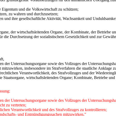
che Eigentum und die Volkswirtschaft zu schützen;
hützen, zu wahren und durchzusetzen;
igen und ihre gesellschaftliche Aktivität, Wachsamkeit und Unduldsamk
tsorgane, der wirtschaftsleitenden Organe, der Kombinate, der Betriebe 
 für die Durchsetzung der sozialistischem Gesetzlichkeit und zur Gew
ft,
ungen der Untersuchungsorgane sowie des Vollzuges der Untersuchungsha
it mitzuwirken, insbesondere im Strafverfahren die staatliche Anklage zu
frechtlichen Verantwortlichkeit, des Strafvollzuges und der Wiedereing
h die Staatsorgane, wirtschaftsleitenden Organe; Kombinate, Betriebe un
assung:
ungen der Untersuchungsorgane sowie des Vollzuges der Untersuchungsha
cht zu vertreten;
ichen Verantwortlichkeit und des Strafvollzuges zu kontrollieren;
Kindschafts- und Entmündigungssachen mitzuwirken."