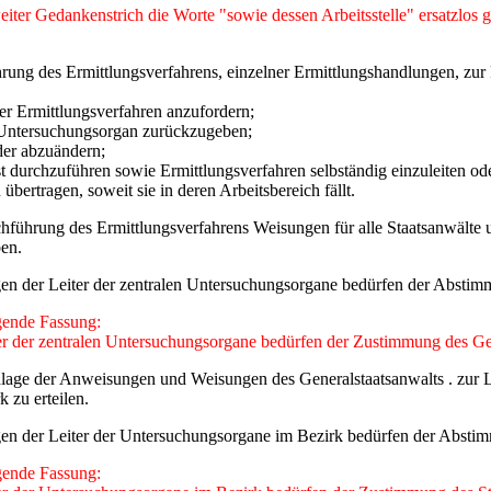
ter Gedankenstrich die Worte "sowie dessen Arbeitsstelle" ersatzlos g
ng des Ermittlungsverfahrens, einzelner Ermittlungshandlungen, zur 
r Ermittlungsverfahren anzufordern;
s Untersuchungsorgan zurückzugeben;
der abzuändern;
t durchzuführen sowie Ermittlungsverfahren selbständig einzuleiten ode
ertragen, soweit sie in deren Arbeitsbereich fällt.
rchführung des Ermittlungsverfahrens Weisungen für alle Staatsanwälte
ben.
ngen der Leiter der zentralen Untersuchungsorgane bedürfen der Absti
lgende Fassung:
ter der zentralen Untersuchungsorgane bedürfen der Zustimmung des Ge
undlage der Anweisungen und Weisungen des Generalstaatsanwalts . zur
 zu erteilen.
ngen der Leiter der Untersuchungsorgane im Bezirk bedürfen der Absti
lgende Fassung: