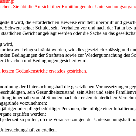
Fassung:
afsachen. Sie übt die Aufsicht über Ermittlungen der Untersuchungsorga
estellt wird, die erforderlichen Beweise ermittelt; überprüft und gesich
nd Schwere seiner Schuld, sein Verhalten vor und nach der Tat in be- u
m staatlichen Gericht angeklagt werden oder die Sache an das gesellscha
t wird,
r insoweit eingeschränkt werden, wie dies gesetzlich zulässig und un
nden Bedingungen der Straftaten sowie zur Wiedergutmachung des Sch
hrer Ursachen und Bedingungen gesichert wird.
letzten Gedankenstriche ersatzlos gestrichen.
e Anordnung der Untersuchungshaft die gesetzlichen Voraussetzungen g
eschuldigten, sein Gesundheitszustand, sein Alter und seine Familienve
rhaftung innerhalb von 24 Stunden nach der ersten richterlichen Vern
dungsgründe vorzunehmen;
ähriger oder pflegebedürftiger Personen, die infolge einer Inhaftier
rgane ergriffen werden;
 jederzeit zu prüfen, ob die Voraussetzungen der Untersuchungshaft no
Untersuchungshaft zu erteilen.