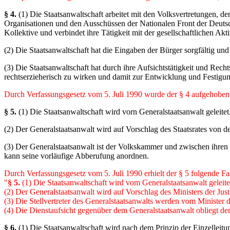
§ 4.
(1) Die Staatsanwaltschaft arbeitet mit den Volksvertretungen, de
Organisationen und den Ausschüssen der Nationalen Front der Deuts
Kollektive und verbindet ihre Tätigkeit mit der gesellschaftlichen Ak
(2) Die Staatsanwaltschaft hat die Eingaben der Bürger sorgfältig und
(3) Die Staatsanwaltschaft hat durch ihre Aufsichtstätigkeit und Rec
rechtserzieherisch zu wirken und damit zur Entwicklung und Festigun
Durch Verfassungsgesetz vom 5. Juli 1990 wurde der § 4 aufgehoben
§ 5.
(1) Die Staatsanwaltschaft wird vorn Generalstaatsanwalt geleitet
(2) Der Generalstaatsanwalt wird auf Vorschlag des Staatsrates von
(3) Der Generalstaatsanwalt ist der Volkskammer und zwischen ihren 
kann seine vorläufige Abberufung anordnen.
Durch Verfassungsgesetz vom 5. Juli 1990 erhielt der § 5 folgende F
"
§ 5.
(1) Die Staatsanwaltschaft wird vom Generalstaatsanwalt geleite
(2) Der Generalstaatsanwalt wird auf Vorschlag des Ministers der Jus
(3) Die Stellvertreter des Generalstaatsanwalts werden vom Minister d
(4) Die Dienstaufsicht gegenüber dem Generalstaatsanwalt obliegt dem
§ 6.
(1) Die Staatsanwaltschaft wird nach dem Prinzip der Einzelleit