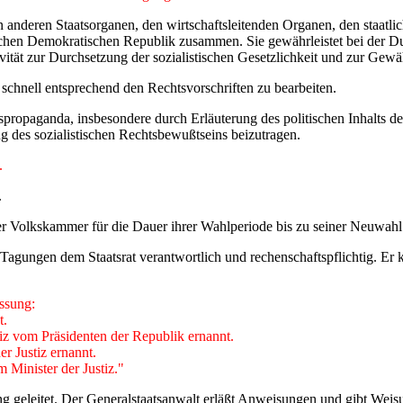
n anderen Staatsorganen, den wirtschaftsleitenden Organen, den staatli
chen Demokratischen Republik zusammen. Sie gewährleistet bei der Du
tivität zur Durchsetzung der sozialistischen Gesetzlichkeit und zur Ge
 schnell entsprechend den Rechtsvorschriften zu bearbeiten.
htspropaganda, insbesondere durch Erläuterung des politischen Inhalts 
g des sozialistischen Rechtsbewußtseins beizutragen.
.
.
 der Volkskammer für die Dauer ihrer Wahlperiode bis zu seiner Neuwa
Tagungen dem Staatsrat verantwortlich und rechenschaftspflichtig. Er
assung:
t.
tiz vom Präsidenten der Republik ernannt.
er Justiz ernannt.
 Minister der Justiz."
ung geleitet. Der Generalstaatsanwalt erläßt Anweisungen und gibt Weis