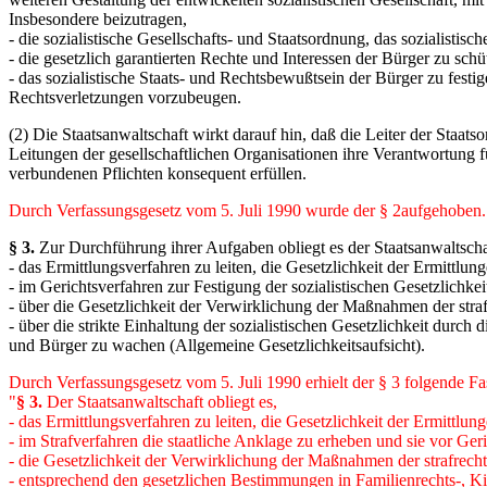
Insbesondere beizutragen,
- die sozialistische Gesellschafts- und Staatsordnung, das sozialistis
- die gesetzlich garantierten Rechte und Interessen der Bürger zu sc
- das sozialistische Staats- und Rechtsbewußtsein der Bürger zu fest
Rechtsverletzungen vorzubeugen.
(2) Die Staatsanwaltschaft wirkt darauf hin, daß die Leiter der Staa
Leitungen der gesellschaftlichen Organisationen ihre Verantwortung
verbundenen Pflichten konsequent erfüllen.
Durch Verfassungsgesetz vom 5. Juli 1990 wurde der § 2aufgehoben.
§ 3.
Zur Durchführung ihrer Aufgaben obliegt es der Staatsanwaltscha
- das Ermittlungsverfahren zu leiten, die Gesetzlichkeit der Ermittl
- im Gerichtsverfahren zur Festigung der sozialistischen Gesetzlichke
- über die Gesetzlichkeit der Verwirklichung der Maßnahmen der stra
- über die strikte Einhaltung der sozialistischen Gesetzlichkeit durc
und Bürger zu wachen (Allgemeine Gesetzlichkeitsaufsicht).
Durch Verfassungsgesetz vom 5. Juli 1990 erhielt der § 3 folgende F
"
§ 3.
Der Staatsanwaltschaft obliegt es,
- das Ermittlungsverfahren zu leiten, die Gesetzlichkeit der Ermittl
- im Strafverfahren die staatliche Anklage zu erheben und sie vor Geri
- die Gesetzlichkeit der Verwirklichung der Maßnahmen der strafrechtl
- entsprechend den gesetzlichen Bestimmungen in Familienrechts-, 