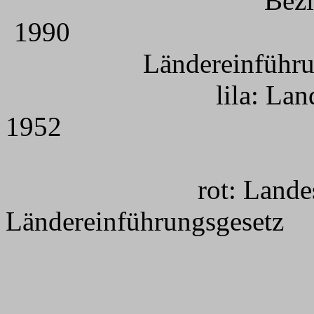
Bezirke 
1
Ländereinfüh
lila: La
1
rot: Land
Ländere