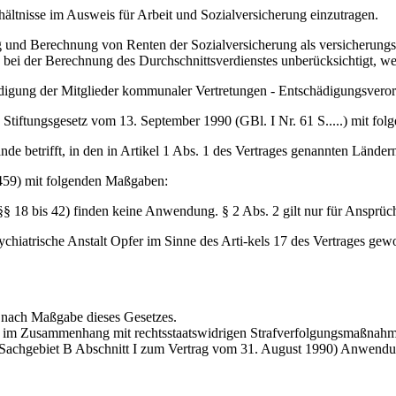
hältnisse im Ausweis für Arbeit und Sozialversicherung einzutragen.
 und Berechnung von Renten der Sozialversicherung als versicherungsp
 bei der Berechnung des Durchschnittsverdienstes unberücksichtigt, wen
igung der Mitglieder kommunaler Vertretungen - Entschädigungsveror
.
Stiftungsgesetz vom 13. September 1990 (GBl. I Nr. 61 S.....) mit fo
nde betrifft, in den in Artikel 1 Abs. 1 des Vertrages genannten Ländern
1459) mit folgenden Maßgaben:
(§§ 18 bis 42) finden keine Anwendung. § 2 Abs. 2 gilt nur für Ansprüc
sychiatrische Anstalt Opfer im Sinne des Arti-kels 17 des Vertrages g
n nach Maßgabe dieses Gesetzes.
 im Zusammenhang mit rechtsstaatswidrigen Strafverfolgungsmaßnahme
I Sachgebiet B Abschnitt I zum Vertrag vom 31. August 1990) Anwend