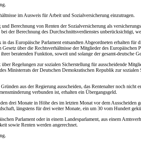
ung.
hältnisse im Ausweis für Arbeit und Sozialversicherung einzutragen.
 und Berechnung von Renten der Sozialversicherung als versicherungsp
 bei der Berechnung des Durchschnittsverdienstes unberücksichtigt, wen
n das Europäische Parlament entsandten Abgeordneten erhalten für di
m Gesetz über die Rechtsverhältnisse der Mitglieder des Europäischen
g ihrer beratenden Funktion, soweit und solange der gesamt-deutsche Ge
über Regelungen zur sozialen Sicherstellung für ausscheidende Mitglie
des Ministerrats der Deutschen Demokratischen Republik zur sozialen S
den Gründen aus der Regierung ausscheiden, das Rentenalter noch nicht e
mensminderung verbunden ist, erhalten ein Übergangsgeld.
den drei Monate in Höhe des im letzten Monat vor dem Ausscheiden gez
edschaft, längstens für drei weiter Monate, ein um 30 vom Hundert gek
ischen Parlament oder in einem Landesparlament, aus einem Amtsverhä
igkeit sowie Renten werden angerechnet.
ung.