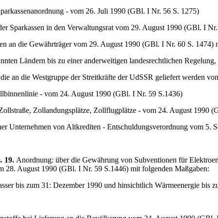
parkassenanordnung - vom 26. Juli 1990 (GBl. I Nr. 56 S. 1275)
er Sparkassen in den Verwaltungsrat vom 29. August 1990 (GBl. I Nr.
sen an die Gewährträger vom 29. August 1990 (GBl. I Nr. 60 S. 1474) 
annten Ländern bis zu einer anderweitigen landesrechtlichen Regelung, 
ie an die Westgruppe der Streitkräfte der UdSSR geliefert werden vom 
lbinnenlinie - vom 24. August 1990 (GBl. I Nr. 59 S.1436)
lstraße, Zollandungsplätze, Zollflugplätze - vom 24. August 1990 (G
er Unternehmen von Altkrediten - Entschuldungsverordnung vom 5. Se
).
19.
Anordnung: über die Gewährung von Subventionen für Elektroene
 28. August 1990 (GBl. I Nr. 59 S.1446) mit folgenden Maßgaben:
asser bis zum 31: Dezember 1990 und hinsichtlich Wärmeenergie bis zu