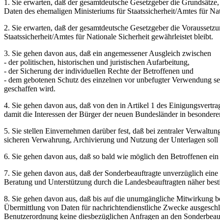
1. Sie erwarten, daß der gesamtdeutsche Gesetzgeber die Grundsätz
Daten des ehemaligen Ministeriums für Staatssicherheit/Amtes für N
2. Sie erwarten, daß der gesamtdeutsche Gesetzgeber die Voraussetzung
Staatssicherheit/Amtes für Nationale Sicherheit gewährleistet bleibt.
3. Sie gehen davon aus, daß ein angemessener Ausgleich zwischen
- der politischen, historischen und juristischen Aufarbeitung,
- der Sicherung der individuellen Rechte der Betroffenen und
- dem gebotenen Schutz des einzelnen vor unbefugter Verwendung se
geschaffen wird.
4. Sie gehen davon aus, daß von den in Artikel 1 des Einigungsvertra
damit die Interessen der Bürger der neuen Bundesländer in besondere
5. Sie stellen Einvernehmen darüber fest, daß bei zentraler Verwaltu
sicheren Verwahrung, Archivierung und Nutzung der Unterlagen soll 
6. Sie gehen davon aus, daß so bald wie möglich den Betroffenen ein
7. Sie gehen davon aus, daß der Sonderbeauftragte unverzüglich eine
Beratung und Unterstützung durch die Landesbeauftragten näher bes
8. Sie gehen davon aus, daß bis auf die unumgängliche Mitwirkung b
Übermittlung von Daten für nachrichtendienstliche Zwecke ausgesch
Benutzerordnung keine diesbezüglichen Anfragen an den Sonderbeauf