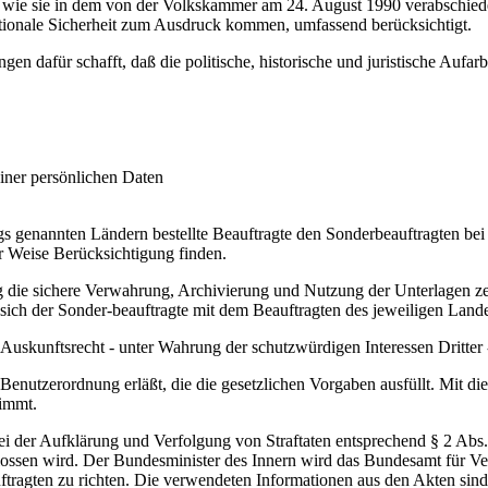
e, wie sie in dem von der Volkskammer am 24. August 1990 verabschie
ationale Sicherheit zum Ausdruck kommen, umfassend berücksichtigt.
en dafür schafft, daß die politische, historische und juristische Aufar
iner persönlichen Daten
gs genannten Ländern bestellte Beauftragte den Sonderbeauftragten bei 
r Weise Berücksichtigung finden.
ng die sichere Verwahrung, Archivierung und Nutzung der Unterlagen ze
sich der Sonder-beauftragte mit dem Beauftragten des jeweiligen Land
 Auskunftsrecht - unter Wahrung der schutzwürdigen Interessen Dritter 
 Benutzerordnung erläßt, die die gesetzlichen Vorgaben ausfüllt. Mit 
timmt.
ei der Aufklärung und Verfolgung von Straftaten entsprechend § 2 Ab
lossen wird. Der Bundesminister des Innern wird das Bundesamt für V
tragten zu richten. Die verwendeten Informationen aus den Akten sin