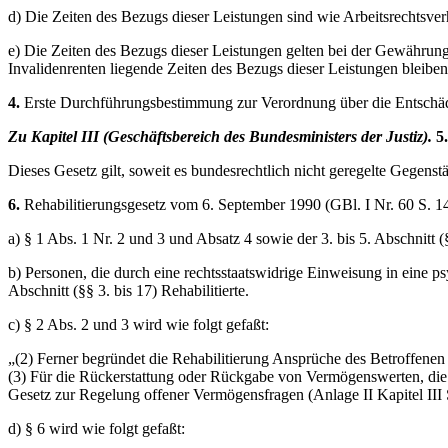
d) Die Zeiten des Bezugs dieser Leistungen sind wie Arbeitsrechtsver
e) Die Zeiten des Bezugs dieser Leistungen gelten bei der Gewährung
Invalidenrenten liegende Zeiten des Bezugs dieser Leistungen bleiben
4.
Erste Durchführungsbestimmung zur Verordnung über die Entschäd
Zu Kapitel III (Geschäftsbereich des Bundesministers der Justiz).
5
Dieses Gesetz gilt, soweit es bundesrechtlich nicht geregelte Gegenstä
6.
Rehabilitierungsgesetz vom 6. September 1990 (GBl. I Nr. 60 S. 
a) § 1 Abs. 1 Nr. 2 und 3 und Absatz 4 sowie der 3. bis 5. Abschnitt 
b) Personen, die durch eine rechtsstaatswidrige Einweisung in eine p
Abschnitt (§§ 3. bis 17) Rehabilitierte.
c) § 2 Abs. 2 und 3 wird wie folgt gefaßt:
„(2) Ferner begründet die Rehabilitierung Ansprüche des Betroffene
(3) Für die Rückerstattung oder Rückgabe von Vermögenswerten, die
Gesetz zur Regelung offener Vermögensfragen (Anlage II Kapitel II
d) § 6 wird wie folgt gefaßt: