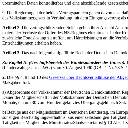
übermittelten Daten kontrollierbar und eine abschließende gesetzgebe
9. Die Regierungen der beiden Vertragsparteien gehen davon aus, da
das Volkskammergesetz in Verbindung mit dem Einigungsvertrag als 
Artikel 2.
Die vertragschließenden Seiten geben ihrer Absicht Ausd
materieller Verluste der Opfer des NS-Regimes einzutreten. In der Ko
zusätzliche Fondslösung zu treffen, um Härteleistungen an die Verfol
Entschädigungen erhalten haben.
Artikel 3.
Das nachfolgend aufgeführte Recht der Deutschen Demokrati
Zu Kapitel II. (Geschäftsbereich des Bundesministers des Innern).
(Länderwahlgesetz - LWG) vom 30. August 1990 (GBl. 1 Nr. 58 S. 
2.
Die §§ 4, 8 und 10 des
Gesetzes über Rechtsverhältnisse der Abg
Maßgaben fort:
a) Abgeordnete der Volkskammer der Deutschen Demokratischen Repub
Dauer der Mitgliedschaft in der Volkskammer der Deutschen Demokratis
Monate, ein um 30 vom Hundert gekürztes Übergangsgeld nach Satz 
b) Bezüge aus der Mitgliedschaft im Deutschen Bundestag, im Europä
sonstigen Beschäftigungsverhältnis, aus einer selbständigen Tätig
Tätigkeit als Mitglied des Ministerrates/Staatssekretär ist § 10 Abs.