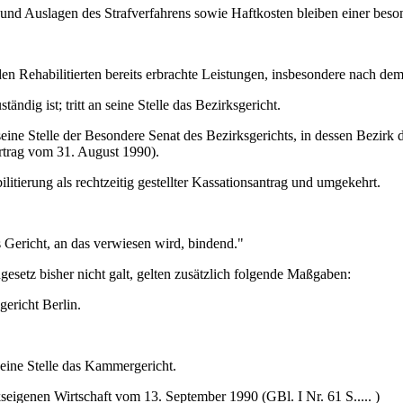
und Auslagen des Strafverfahrens sowie Haftkosten bleiben einer beso
den Rehabilitierten bereits erbrachte Leistungen, insbesondere nach dem
ändig ist; tritt an seine Stelle das Bezirksgericht.
 seine Stelle der Besondere Senat des Bezirksgerichts, in dessen Bezirk 
ertrag vom 31. August 1990).
litierung als rechtzeitig gestellter Kassationsantrag und umgekehrt.
 Gericht, an das verwiesen wird, bindend."
setz bisher nicht galt, gelten zusätzlich folgende Maßgaben:
gericht Berlin.
 seine Stelle das Kammergericht.
eigenen Wirtschaft vom 13. September 1990 (GBl. I Nr. 61 S..... )