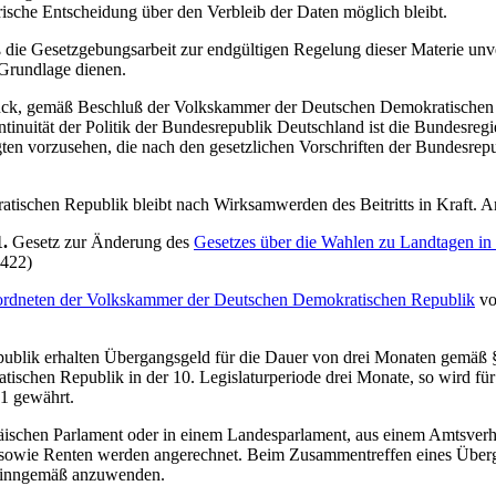
rische Entscheidung über den Verbleib der Daten möglich bleibt.
ß die Gesetzgebungsarbeit zur endgültigen Regelung dieser Materie u
Grundlage dienen.
ruck, gemäß Beschluß der Volkskammer der Deutschen Demokratischen 
ntinuität der Politik der Bundesrepublik Deutschland ist die Bundesreg
gten vorzusehen, die nach den gesetzlichen Vorschriften der Bundesrep
schen Republik bleibt nach Wirksamwerden des Beitritts in Kraft. Arti
1.
Gesetz zur Änderung des
Gesetzes über die Wahlen zu Landtagen i
1422)
eordneten der Volkskammer der Deutschen Demokratischen Republik
vo
lik erhalten Übergangsgeld für die Dauer von drei Monaten gemäß § 8
chen Republik in der 10. Legislaturperiode drei Monate, so wird für j
1 gewährt.
ischen Parlament oder in einem Landesparlament, aus einem Amtsverhä
keit sowie Renten werden angerechnet. Beim Zusammentreffen eines Üb
 1 sinngemäß anzuwenden.