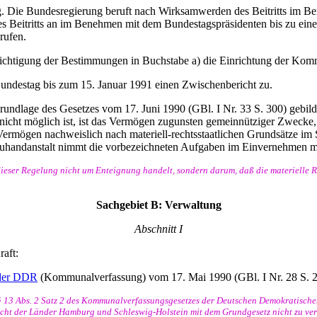
g. Die Bundesregierung beruft nach Wirksamwerden des Beitritts im B
eitritts an im Benehmen mit dem Bundestagspräsidenten bis zu einer
rufen.
chtigung der Bestimmungen in Buchstabe a) die Einrichtung der Komm
undestag bis zum 15. Januar 1991 einen Zwischenbericht zu.
rundlage des Gesetzes vom 17. Juni 1990 (GBl. I Nr. 33 S. 300) gebild
 nicht möglich ist, ist das Vermögen zugunsten gemeinnütziger Zwecke,
ermögen nachweislich nach materiell-rechtsstaatlichen Grundsätze im 
Treuhandanstalt nimmt die vorbezeichneten Aufgaben im Einvernehmen 
dieser Regelung nicht um Enteignung handelt, sondern darum, daß die materielle 
Sachgebiet B: Verwaltung
Abschnitt I
aft:
 der DDR
(Kommunalverfassung) vom 17. Mai 1990 (GBl. I Nr. 28 S. 
 13 Abs. 2 Satz 2 des Kommunalverfassungsgesetzes der Deutschen Demokratischen 
t der Länder Hamburg und Schleswig-Holstein mit dem Grundgesetz nicht zu vere