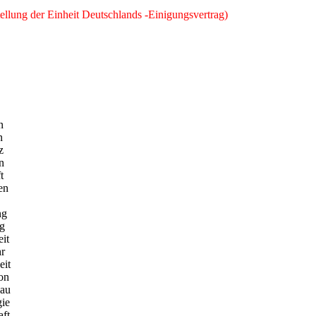
llung der Einheit Deutschlands -Einigungsvertrag)
n
n
z
n
t
en
ng
g
it
r
eit
on
bau
ie
ft