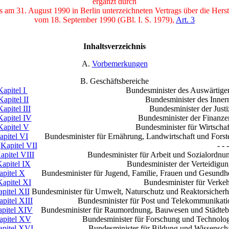
ergänzt durch
m 31. August 1990 in Berlin unterzeichneten Vertrags über die Herste
vom 18. September 1990 (GBl. I. S. 1979),
Art. 3
Inhaltsverzeichnis
A.
Vorbemerkungen
B. Geschäftsbereiche
Kapitel I
Bundesminister des Auswärtige
Kapitel II
Bundesminister des Inner
Kapitel III
Bundesminister der Justi
Kapitel IV
Bundesminister der Finanze
Kapitel V
Bundesminister für Wirtschaf
apitel VI
Bundesminister für Ernährung, Landwirtschaft und Forst
Kapitel VII
- - -
apitel VIII
Bundesminister für Arbeit und Sozialordnu
apitel IX
Bundesminister der Verteidigun
apitel X
Bundesminister für Jugend, Familie, Frauen und Gesundhe
Kapitel XI
Bundesminister für Verkeh
pitel XII
Bundesminister für Umwelt, Naturschutz und Reaktorsicherh
pitel XIII
Bundesminister für Post und Telekommunikati
pitel XIV
Bundesminister für Raumordnung, Bauwesen und Städte
apitel XV
Bundesminister für Forschung und Technolog
apitel XVI
Bundesminister für Bildung und Wissenscha