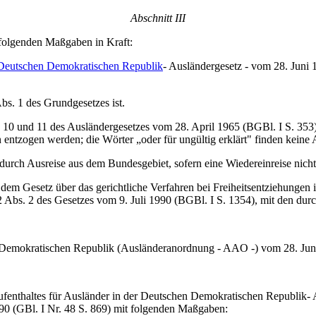
Abschnitt III
folgenden Maßgaben in Kraft:
r Deutschen Demokratischen Republik
- Ausländergesetz - vom 28. Juni 
Abs. 1 des Grundgesetzes ist.
 10 und 11 des Ausländergesetzes vom 28. April 1965 (BGBl. I S. 353),
 entzogen werden; die Wörter „oder für ungültig erklärt" finden kein
 durch Ausreise aus dem Bundesgebiet, sofern eine Wiedereinreise nic
h dem Gesetz über das gerichtliche Verfahren bei Freiheitsentziehungen
 12 Abs. 2 des Gesetzes vom 9. Juli 1990 (BGBl. I S. 1354), mit den d
Demokratischen Republik (Ausländeranordnung - AAO -) vom 28. Juni 
nthaltes für Ausländer in der Deutschen Demokratischen Republik- A
990 (GBl. I Nr. 48 S. 869) mit folgenden Maßgaben: