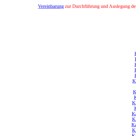
Vereinbarung
zur Durchführung und Auslegung des a
K
K
K
K
Ka
Ka
Ka
K
K